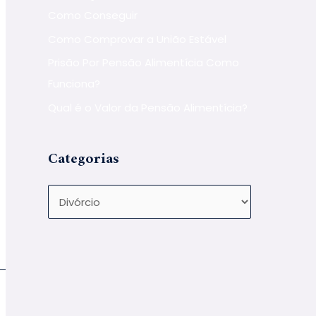
Como Conseguir
Como Comprovar a União Estável
Prisão Por Pensão Alimentícia Como
Funciona?
Qual é o Valor da Pensão Alimentícia?
Categorias