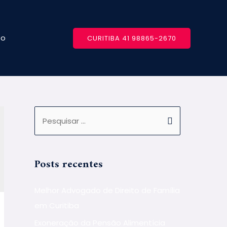
to
CURITIBA 41 98865-2670
Posts recentes
Melhor Advogado de Direito de Família
em Curitiba
Exoneração da Pensão Alimentícia