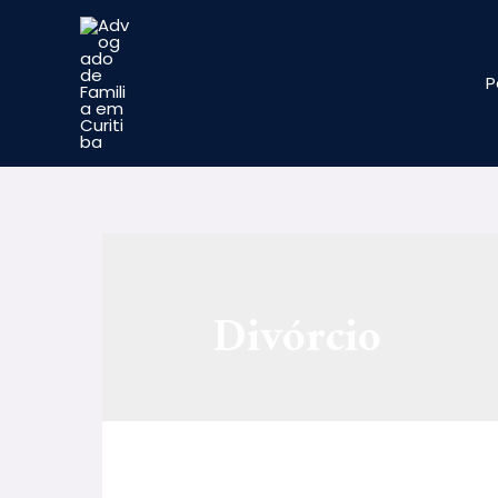
P
Divórcio