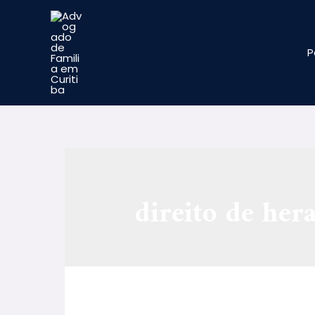
P
direito de her