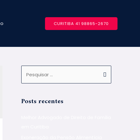
to
CURITIBA 41 98865-2670
Posts recentes
Melhor Advogado de Direito de Família
em Curitiba
Exoneração da Pensão Alimentícia