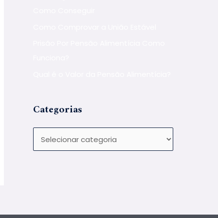
Como Conseguir
Como Comprovar a União Estável
Prisão Por Pensão Alimentícia Como
Funciona?
Qual é o Valor da Pensão Alimentícia?
Categorias