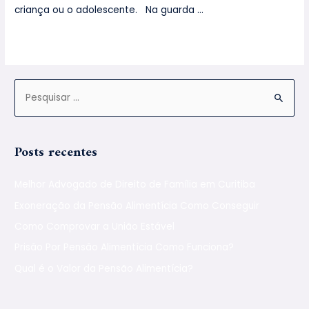
criança ou o adolescente. Na guarda …
Leia mais »
Posts recentes
Melhor Advogado de Direito de Família em Curitiba
Exoneração da Pensão Alimentícia Como Conseguir
Como Comprovar a União Estável
Prisão Por Pensão Alimentícia Como Funciona?
Qual é o Valor da Pensão Alimentícia?